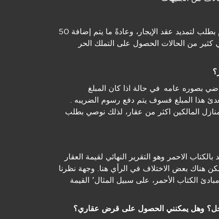
نعم، یمكن لمستأجري المنازل في إنجلترا وویلز التقدم بطلب لتمدید عقد الإیجار، وعادةً ما یتم إضافة 50
ي كثیر من الحالات الحصول على التملك الحر
راضي بصوره عامه في حالة اذا كان المبلغ
ني ولكن اذا تعدئ ھذا المبلغ فسوف یتم دفع رسوم الضریبه .
نازل المالكین اكثر من عقار، لذلك نوصي بطلب
بالكتاب الاحمر وھو التقریر النھائي لقیمة العقار
كن ھناك بعض الاختلاف في الرأي ھنا. وجھة نظرنا
أنه تقییم قانوني بموجب قانون 93، ومع ذلك.. تنطبق مبادئ الكتاب الأحمر، على سبیل المثال٬ القیمة