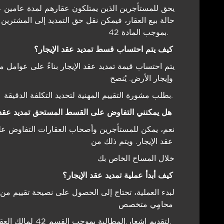
یحق للمستأجرین الذین یمتلكون عقارھم لمدة عامین عل
حالة بیع العقار، فیمكن نقل حق التمدید إلى المشترین
بموجب المادة 42.
كیف یتم احتساب قسط تمدید عقد الإیجار؟
یتم احتساب قیمة تمدید عقد الإیجار بناءً على عوامل م
وإيجار الأرض. یُنصح
بطلب مشورة التقییم المھنیة لتحدید التكلفة الدقیقة.
ھل یمكنني التفاوض على القسط المستحق تمدید عقد الإیجار مع مالك العقار؟
نعم، یمكن للمستأجرین وأصحاب العقارات التفاوض عل
عقد الإیجار. ویتم ذلك من
خلال المساح الخاص بك
كیف أبدأ عملیة تمدید عقد الإیجار؟
لبدء العملیة، تحتاج إلى الحصول على نصیحة تقییم م
محامٍي متخصص
لتقديم إشعار.المطالبة بموجب القسم 42 لمالك العقار. وتمدید المده الزمنیه لمساعدتك في ھذا الإشعار.