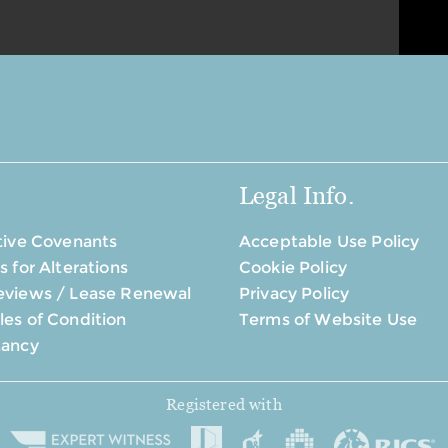
Legal Info.
tive Covenants
Acceptable Use Policy
s for Alterations
Cookie Policy
eviews / Lease Renewal
Privacy Policy
es of Condition
Terms of Website Use
tancy
Registered with