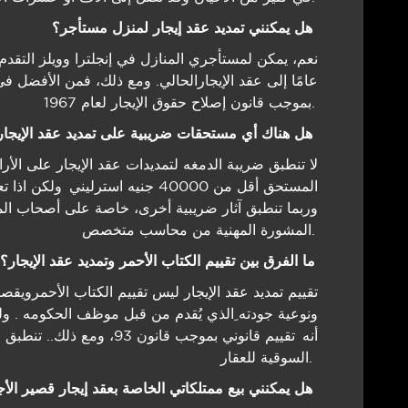
ھل یمكنني تمدید عقد إیجار لمنزل مستأجر؟
عامًا إلى عقد الإیجارالحالي. ومع ذلك، فمن الأفضل ف
بموجب قانون إصلاح حقوق الإیجار لعام 1967.
ھل ھناك أي مستحقات ضریبیة على تمدید عقد الإیجار؟
لا تنطبق ضریبة الدمغه لتمدیدات عقد الإیجار على الأ
المستحق أقل من 40000 جنيه استرلي
وربما تنطبق آثار ضریبیة أخرى، خاصة على أصحاب الم
المشورة المھنیة من محاسب متخصص.
ما الفرق بین تقییم الكتاب الأحمر وتمدید عقد الإیجار؟
تقییم تمدید عقد الإیجار لیس تقییم الكتاب الأحمرویقصد 
ونوعیة جودته ِالذي یُقدم من قبل موظف الحكومه . ول
السوقیة للعقار.
ھل یمكنني بیع ممتلكاتي الخاصة بعقد إیجار قصیر الأجل؟ وھل یمكنني الحصول على قرض عقاري؟