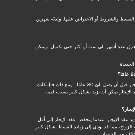
ار المادة 42 بالموافقه على القسط والشروط أو الاعتراض علیھا. ولدیّه شھرین
تغرق عدة أشھر إلى سنة أو أكثر حتى تكتمل. ویمكن
نعم، على الرغم من أنه من المستحسن تمدید عقد الإیجار قبل أن یصل الئ 80 عامًا.، ومع ذلك فبإمكانك
 تكلفة تمدید عقد الإیجار یمكن أن تزید بشكل كبیر بسبب قیمة
ید عقد الإیجار. عندما ینخفض عقد الإیجار إلى أقل
 للمالك الحصول على 50٪ من قیمة الزواج، مما قد یؤدي إلى زیادة القسط بشكل كبیر