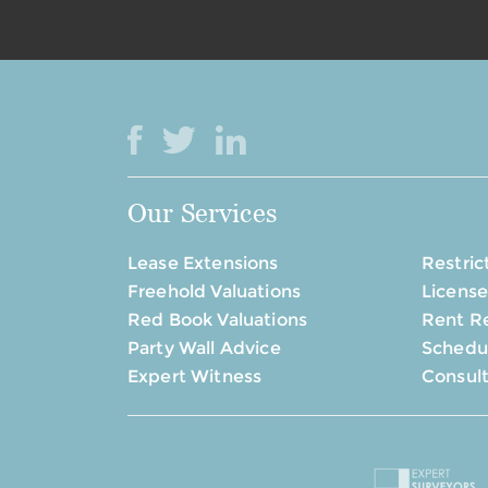
Our Services
Lease Extensions
Restric
Freehold Valuations
License
Red Book Valuations
Rent R
Party Wall Advice
Schedul
Expert Witness
Consul