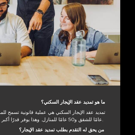
ما ھو تمدید عقد الإیجار السكني؟
عامًا للشقق و50 عامًا للمنازل. وھذا یوفر قدرًا أكبر من الأمان والقیمة للممتلكات.
من یحق له التقدم بطلب تمدید عقد الإیجار؟