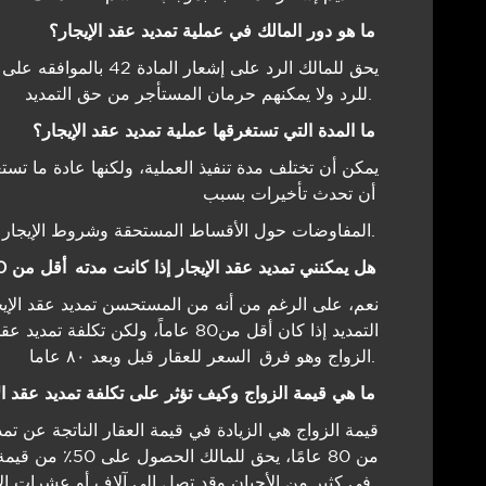
ما ھو دور المالك في عملیة تمدید عقد الإیجار؟
یحق للمالك الرد على إشع
للرد ولا یمكنھم حرمان المستأجر من حق التمدید.
ما المدة التي تستغرقھا عملیة تمدید عقد الإیجار؟
یمكن أن تختلف مدة تنفیذ العملیة، ولكنھا عادة ما تس
أن تحدث تأخیرات بسبب
المفاوضات حول الأقساط المستحقة وشروط الإیجار الجدیدة.
ھل یمكنني تمدید عقد الإیجار إذا كانت مدته أقل من 80 عامًا؟
التمدید إذا كان أقل من80 عاماً، ولكن
الزواج وھو فرق السعر للعقار قبل وبعد ٨٠ عاما.
ما ھي قیمة الزواج وكیف تؤثر على تكلفة تمدید عقد الإیجار؟
قیمة الزواج ھي الزیادة في قیمة العقار الناتجة عن تمد
من 80 عامًا، یحق
في كثیر من الأحیان وقد تصل إلى آلاف أو عشرات الآلاف من الجنیھات.