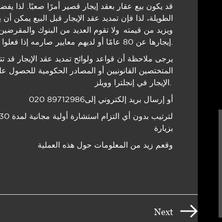
قد یكون بیع عقار بعقد إیجار قصیر أمرًا صعبًا. لذا یف
الطويلة، لذا فإن تمدید عقد الإیجار قبل البیع یمكن 
ویزید من قیمته ولا تقوم العدید من البنوك والمقرضی
إیجارھا عن 80 عامًا أو لدیھم معاییر صارمه إذا فعلوا ذلك.
یرجى ملاحظة أن قواعد ولوائح تمدید عقد الإیجار قد 
المتختصين القانونیین أو المصادر الحكومیة للحصول ع
الإیجار في إنجلترا وویلز.
أو إرسال برید إلكتروني إلى89712986 020
بزیارة
وقعم زید من المعلومات حول ھذه العملیة
Next