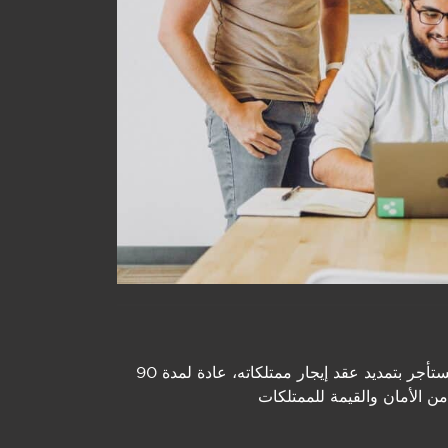
تمدید عقد الإیجار السكني ھي عملیة قانونیة تسمح للمستأجر بتمدید عقد إیجار ممتلكاته، عادة لمدة 90