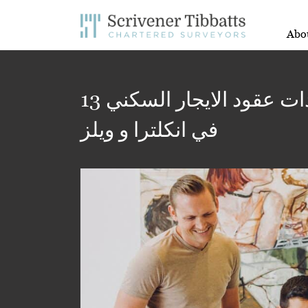
Abo
13 سوال و جواب شائع حول تمديدات عقود الايجار السكني
في انكلترا و ويلز