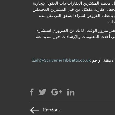
ضل معظم المشترین العقارات ذات العقود الإيجارية
أن یجعل عقارك مفضّل من قبل المشترین المحتملین
ن باعطاء القروض لشراء الشقق التي تقل مدة
تتغیر بمرور الوقت، لذلك من الضروري استشارة
لى أحدث المعلومات والإرشادات حول تمدید عقد
لترتیب بدون أي التزام استشارة أولیة مجانیة لمدة 30 دقیقة. أو قم
Zah@ScrivenerTibbatts.co.uk
Previous